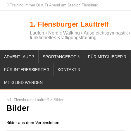
Training immer Di & Fr Abend am Stadion Flensburg
1. Flensburger Lauftreff
Laufen • Nordic Walking • Ausgleichsgymnastik •
funktionelles Kräftigungstraining
ADVENTLAUF
SPORTANGEBOT
FÜR MITGLIEDER
FÜR INTERESSIERTE
KONTAKT
MITGLIED WERDEN
>
1. Flensburger Lauftreff
Bilder
Bilder
Bilder aus dem Vereinsleben