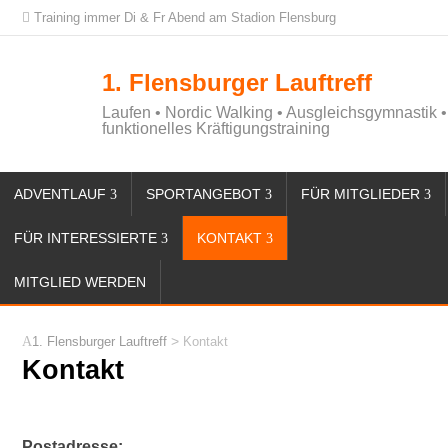
Training immer Di & Fr Abend am Stadion Flensburg
1. Flensburger Lauftreff
Laufen • Nordic Walking • Ausgleichsgymnastik •
funktionelles Kräftigungstraining
ADVENTLAUF
SPORTANGEBOT
FÜR MITGLIEDER
FÜR INTERESSIERTE
KONTAKT
MITGLIED WERDEN
>
1. Flensburger Lauftreff
Kontakt
Kontakt
Postadresse: