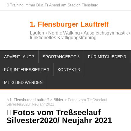
Training immer Di & Fr Abend am Stadion Flensburg
1. Flensburger Lauftreff
Laufen • Nordic Walking • Ausgleichsgymnastik •
funktionelles Kräftigungstraining
ADVENTLAUF
SPORTANGEBOT
FÜR MITGLIEDER
FÜR INTERESSIERTE
KONTAKT
MITGLIED WERDEN
>
>
1. Flensburger Lauftreff
Bilder
Fotos vom Treßseelauf
Silvester2020/ Neujahr 2021
Fotos vom Treßseelauf
Silvester2020/ Neujahr 2021