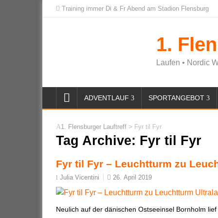
Training immer Di & Fr Abend am Stadion Flensburg
1. Fle
Laufen • Nordic W
ADVENTLAUF
SPORTANGEBOT
>
1. Flensburger Lauftreff
Fyr til Fyr
Tag Archive:
Fyr til Fyr
Fyr til Fyr – Leuchtturm zu Leuc
26. April 2019
Julia Vicentini
Neulich auf der dänischen Ostseeinsel Bornholm lief 