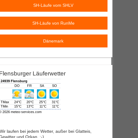
SH-Läufe vom SHLV
SH-Läufe von RunMe
Dänemark
Flensburger Läuferwetter
Wir laufen bei jedem Wetter, außer bei Glatteis,
Gewitter und Orkan. :-)