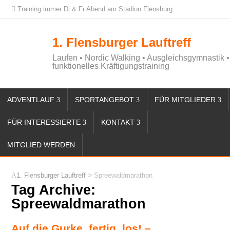
Training immer Di & Fr Abend am Stadion Flensburg
1. Flensburger Lauftreff
Laufen • Nordic Walking • Ausgleichsgymnastik •
funktionelles Kräftigungstraining
ADVENTLAUF
SPORTANGEBOT
FÜR MITGLIEDER
FÜR INTERESSIERTE
KONTAKT
MITGLIED WERDEN
>
1. Flensburger Lauftreff
Spreewaldmarathon
Tag Archive:
Spreewaldmarathon
Auf die Gurke, fertig, los! –