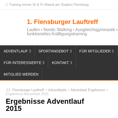
Training immer Di & Fr Abend am Stadion Flensburg
1. Flensburger Lauftreff
Laufen • Nordic Walking • Ausgleichsgymnastik •
funktionelles Kräftigungstraining
ADVENTLAUF
SPORTANGEBOT
FÜR MITGLIEDER
FÜR INTERESSIERTE
KONTAKT
MITGLIED WERDEN
>
>
>
1. Flensburger Lauftreff
Adventläufe
Adventlauf Ergebnisse
Ergebnisse Adventlauf 2015
Ergebnisse Adventlauf
2015