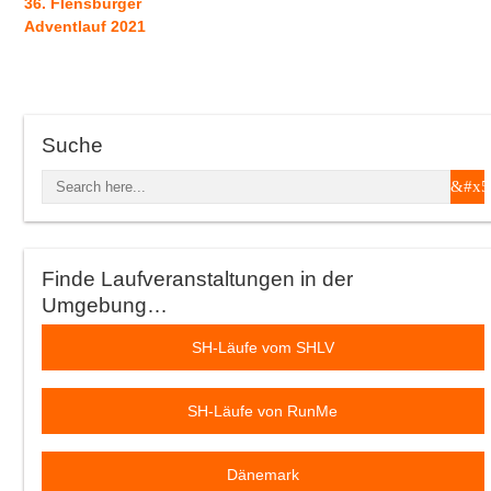
36. Flensburger
Adventlauf 2021
Suche
Finde Laufveranstaltungen in der
Umgebung…
SH-Läufe vom SHLV
SH-Läufe von RunMe
Dänemark