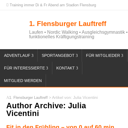
Training immer Di & Fr Abend am Stadion Flensburg
1. Flensburger Lauftreff
Laufen • Nordic Walking • Ausgleichsgymnastik •
funktionelles Kräftigungstraining
ADVENTLAUF
SPORTANGEBOT
FÜR MITGLIEDER
FÜR INTERESSIERTE
KONTAKT
MITGLIED WERDEN
> Artikel von: Julia Vicentini
1. Flensburger Lauftreff
Author Archive:
Julia
Vicentini
Fit in den Frühling – von 0 auf 60 min