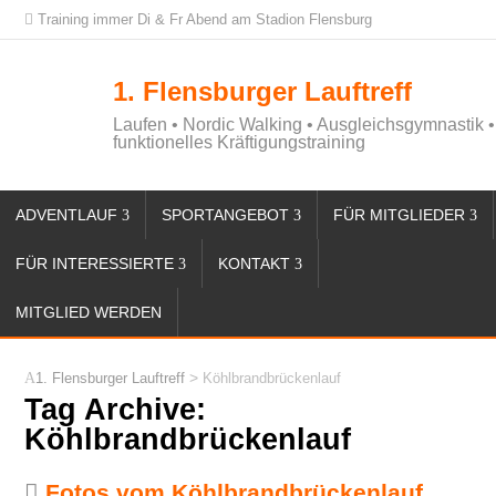
Training immer Di & Fr Abend am Stadion Flensburg
1. Flensburger Lauftreff
Laufen • Nordic Walking • Ausgleichsgymnastik •
funktionelles Kräftigungstraining
ADVENTLAUF
SPORTANGEBOT
FÜR MITGLIEDER
FÜR INTERESSIERTE
KONTAKT
MITGLIED WERDEN
>
1. Flensburger Lauftreff
Köhlbrandbrückenlauf
Tag Archive:
Köhlbrandbrückenlauf
Fotos vom Köhlbrandbrückenlauf