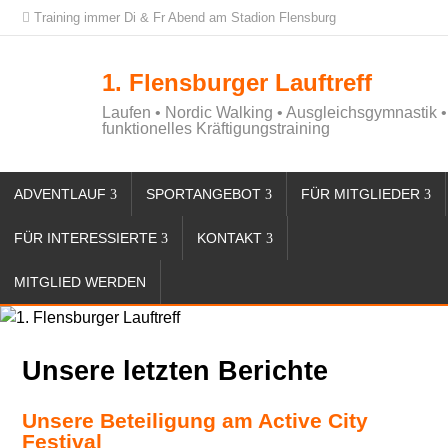
Training immer Di & Fr Abend am Stadion Flensburg
1. Flensburger Lauftreff
Laufen • Nordic Walking • Ausgleichsgymnastik •
funktionelles Kräftigungstraining
ADVENTLAUF
SPORTANGEBOT
FÜR MITGLIEDER
FÜR INTERESSIERTE
KONTAKT
MITGLIED WERDEN
Unsere letzten Berichte
Unsere Beteiligung am Active City
Festival